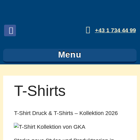
+43 1 734 44 99
Folgen
sie
Menu
uns
auf
Facebook
T-Shirts
T-Shirt Druck & T-Shirts – Kollektion 2026