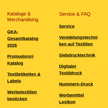
Kataloge &
Service & FAQ
Merchandising
Service
GKA-
Veredelungstechni
Gesamtkatalog
ken auf Textilien
2026
Siebdrucktechnik
Promodoro®
Katalog
Digitaler
Textildruck
Textiletiketten &
Labels
Nummern-Druck
Werbetextilien
Werbemittel
besticken
Lexikon