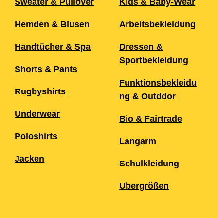
Sweater & Pullover
Kids & Baby-Wear
Hemden & Blusen
Arbeitsbekleidung
Handtücher & Spa
Dressen &
Sportbekleidung
Shorts & Pants
Funktionsbekleidu
Rugbyshirts
ng & Outddor
Underwear
Bio & Fairtrade
Poloshirts
Langarm
Jacken
Schulkleidung
Übergrößen