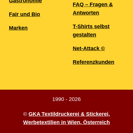
Gastronomie
FAQ – Fragen &
Antworten
Fair und Bio
T-Shirts selbst
Marken
gestalten
Net-Attack ©
Referenzkunden
1990 - 2026
©
GKA Textildruckerei & Stickerei,
Werbetextilien in Wien, Österreich