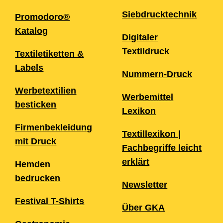
Siebdrucktechnik
Promodoro®
Katalog
Digitaler
Textildruck
Textiletiketten &
Labels
Nummern-Druck
Werbetextilien
Werbemittel
besticken
Lexikon
Firmenbekleidung
Textillexikon |
mit Druck
Fachbegriffe leicht
erklärt
Hemden
bedrucken
Newsletter
Festival T-Shirts
Über GKA