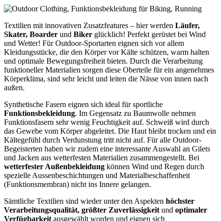
Textilien mit innovativen Zusatzfeatures – hier werden
Läufer,
Skater, Boarder
und
Biker
glücklich! Perfekt gerüstet bei Wind
und Wetter! Für Outdoor-Sportarten eignen sich vor allem
Kleidungsstücke, die den Körper vor Kälte schützen, warm halten
und optimale Bewegungsfreiheit bieten. Durch die Verarbeitung
funktioneller Materialien sorgen diese Oberteile für ein angenehmes
Körperklima, sind sehr leicht und leiten die Nässe von innen nach
außen.
Synthetische Fasern eignen sich ideal für sportliche
Funktionsbekleidung
. Im Gegensatz zu Baumwolle nehmen
Funktionsfasern sehr wenig Feuchtigkeit auf. Schweiß wird durch
das Gewebe vom Körper abgeleitet. Die Haut bleibt trocken und ein
Kältegefühl durch Verdunstung tritt nicht auf. Für alle Outdoor-
Begeisterten haben wir zudem eine interessante Auswahl an Gilets
und Jacken aus wetterfesten Materialien zusammengestellt. Bei
wetterfester Außenbekleidung
können Wind und Regen durch
spezielle Aussenbeschichtungen und Materialbeschaffenheit
(Funktionsmembran) nicht ins Innere gelangen.
Sämtliche Textilien sind wieder unter den Aspekten
höchster
Verarbeitungsqualität, größter Zuverlässigkeit
und
optimaler
Verfügbarkeit
ausgewählt worden und eignen sich