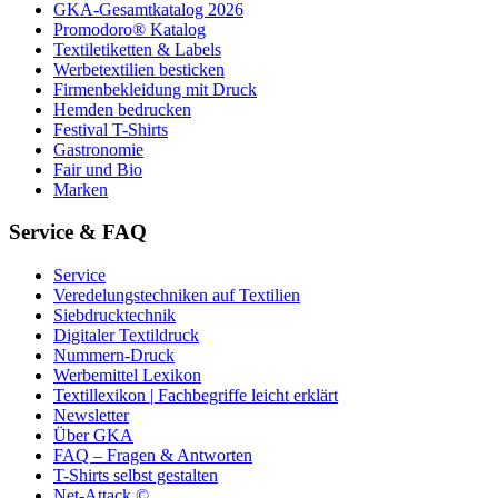
GKA-Gesamtkatalog 2026
Promodoro® Katalog
Textiletiketten & Labels
Werbetextilien besticken
Firmenbekleidung mit Druck
Hemden bedrucken
Festival T-Shirts
Gastronomie
Fair und Bio
Marken
Service & FAQ
Service
Veredelungstechniken auf Textilien
Siebdrucktechnik
Digitaler Textildruck
Nummern-Druck
Werbemittel Lexikon
Textillexikon | Fachbegriffe leicht erklärt
Newsletter
Über GKA
FAQ – Fragen & Antworten
T-Shirts selbst gestalten
Net-Attack ©