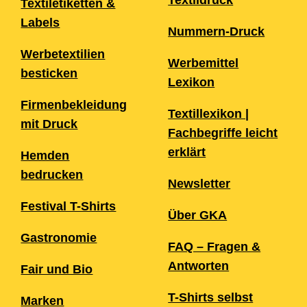
Textildruck
Textiletiketten &
Labels
Nummern-Druck
Werbetextilien
Werbemittel
besticken
Lexikon
Firmenbekleidung
Textillexikon |
mit Druck
Fachbegriffe leicht
erklärt
Hemden
bedrucken
Newsletter
Festival T-Shirts
Über GKA
Gastronomie
FAQ – Fragen &
Antworten
Fair und Bio
T-Shirts selbst
Marken