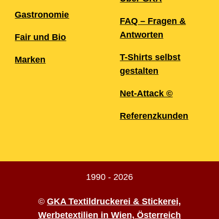
Gastronomie
FAQ – Fragen &
Antworten
Fair und Bio
T-Shirts selbst
Marken
gestalten
Net-Attack ©
Referenzkunden
1990 - 2026
©
GKA Textildruckerei & Stickerei,
Werbetextilien in Wien, Österreich