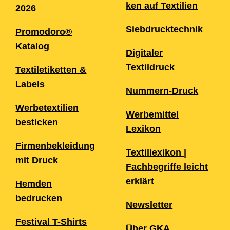
ken auf Textilien
2026
Siebdrucktechnik
Promodoro®
Katalog
Digitaler
Textildruck
Textiletiketten &
Labels
Nummern-Druck
Werbetextilien
Werbemittel
besticken
Lexikon
Firmenbekleidung
Textillexikon |
mit Druck
Fachbegriffe leicht
erklärt
Hemden
bedrucken
Newsletter
Festival T-Shirts
Über GKA