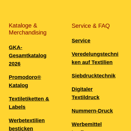
Kataloge &
Service & FAQ
Merchandising
Service
GKA-
Veredelungstechni
Gesamtkatalog
ken auf Textilien
2026
Siebdrucktechnik
Promodoro®
Katalog
Digitaler
Textildruck
Textiletiketten &
Labels
Nummern-Druck
Werbetextilien
Werbemittel
besticken