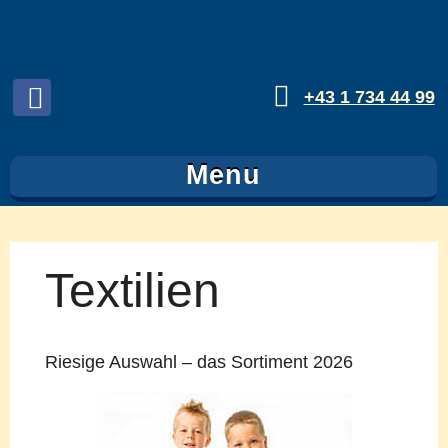
+43 1 734 44 99
Folgen
sie
Menu
uns
auf
Facebook
Textilien
Riesige Auswahl – das Sortiment 2026