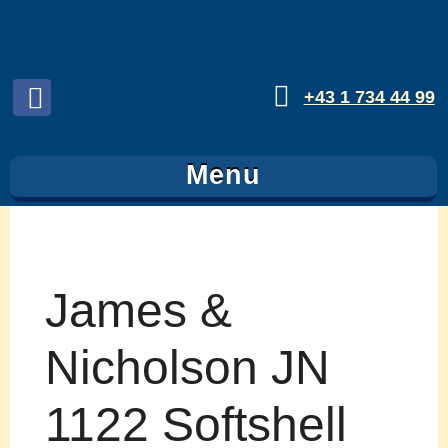
+43 1 734 44 99
Folgen
sie
Menu
uns
auf
Facebook
James &
Nicholson JN
1122 Softshell