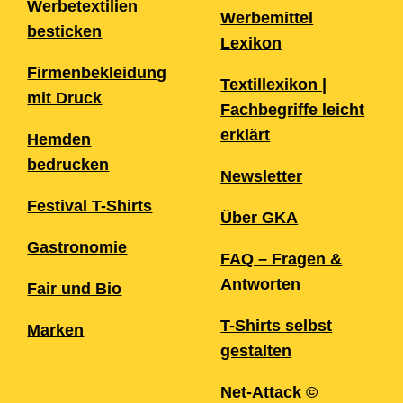
Werbetextilien
Werbemittel
besticken
Lexikon
Firmenbekleidung
Textillexikon |
mit Druck
Fachbegriffe leicht
erklärt
Hemden
bedrucken
Newsletter
Festival T-Shirts
Über GKA
Gastronomie
FAQ – Fragen &
Antworten
Fair und Bio
T-Shirts selbst
Marken
gestalten
Net-Attack ©