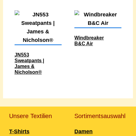
Windbreaker
B&C Air
JN553
Sweatpants |
James &
Nicholson®
Unsere Textilien
Sortimentsauswahl
T-Shirts
Damen