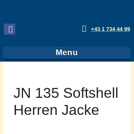
+43 1 734 44 99
Folgen
sie
Menu
uns
auf
Facebook
JN 135 Softshell
Herren Jacke