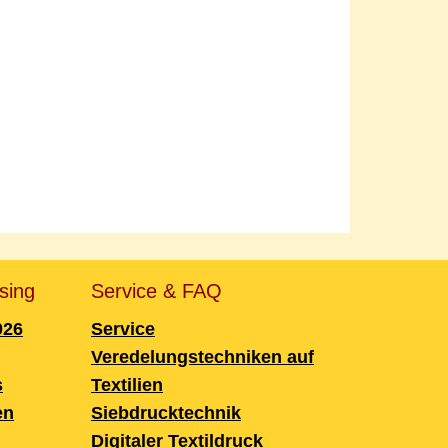
sing
Service & FAQ
026
Service
Veredelungstechniken auf
s
Textilien
en
Siebdrucktechnik
Digitaler Textildruck