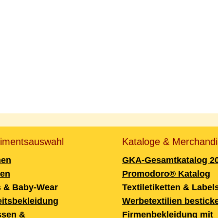
timentsauswahl
Kataloge & Merchandi
en
GKA-Gesamtkatalog 2
ren
Promodoro® Katalog
s & Baby-Wear
Textiletiketten & Label
itsbekleidung
Werbetextilien bestick
ssen &
Firmenbekleidung mit