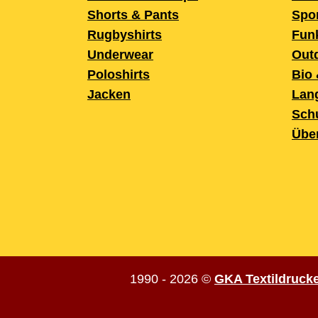
Shorts & Pants
Spo
Rugbyshirts
Fun
Underwear
Out
Poloshirts
Bio 
Jacken
Lan
Sch
Übe
1990 - 2026
©
GKA Textildrucker