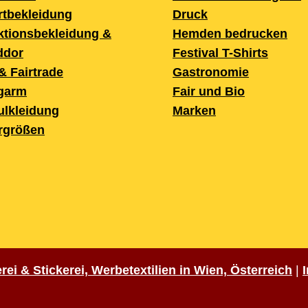
rtbekleidung
Druck
ktionsbekleidung &
Hemden bedrucken
ddor
Festival T-Shirts
& Fairtrade
Gastronomie
garm
Fair und Bio
ulkleidung
Marken
rgrößen
ei & Stickerei, Werbetextilien in Wien, Österreich
|