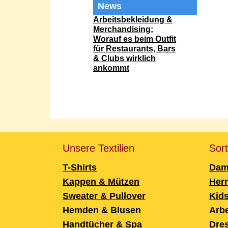
News
Gastro-
Arbeitsbekleidung &
Merchandising:
Worauf es beim Outfit
für Restaurants, Bars
& Clubs wirklich
ankommt
Unsere Textilien
Sor
T-Shirts
Dam
Kappen & Mützen
Her
Sweater & Pullover
Kid
Hemden & Blusen
Arbe
Handtücher & Spa
Dre