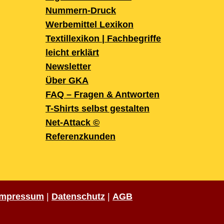
Nummern-Druck
Werbemittel Lexikon
Textillexikon | Fachbegriffe
leicht erklärt
Newsletter
Über GKA
FAQ – Fragen & Antworten
T-Shirts selbst gestalten
Net-Attack ©
Referenzkunden
Impressum
|
Datenschutz
|
AGB