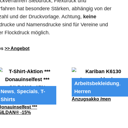
uckverfahren Siebdruck, Flexdruck und
rfahren hat besondere Stärken, abhängig von der
kzahl und der Druckvorlage. Achtung,
keine
ndrucke und Namensdrucke sind für Vereine und
er Flockdruck möglich.
ses
>> Angebot
Arbeitsbekleidung
,
News
,
Specials
,
T-
Herren
Kariban K6130
Anzugsakko /men
Shirts
T-Shirt-Aktion ***
Donauinselfest ***
GILDAN® -15%