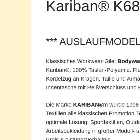
Kariban® K68
auf
Facebook
*** AUSLAUFMODELL
Klassisches Workwear-Gilet
Bodywa
Kariban®; 100% Taslan-Polyamid. Fle
Kordelzug an Kragen, Taille und Arma
Innentasche mit Reißverschluss und 
Die Marke
KARIBAN®
m wurde 1998 i
Textilien alle klassischen Promotion-T
optimale Lösung: Sporttextilien, Out
Arbeitsbekleidung in großer Modell-
Preis-/Leistungsverhältnis.