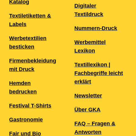
Katalog
Digitaler
Textildruck
Textiletiketten &
Labels
Nummern-Druck
Werbetextilien
Werbemittel
besticken
Lexikon
Firmenbekleidung
Textillexikon |
mit Druck
Fachbegriffe leicht
erklärt
Hemden
bedrucken
Newsletter
Festival T-Shirts
Über GKA
Gastronomie
FAQ – Fragen &
Antworten
Fair und Bio