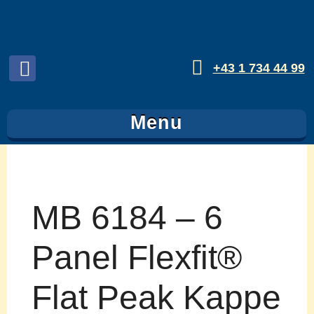
+43 1 734 44 99
Folgen
sie
Menu
uns
auf
Facebook
MB 6184 – 6
Panel Flexfit®
Flat Peak Kappe