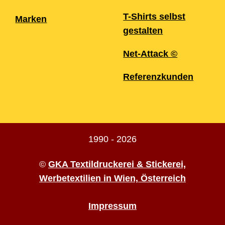
T-Shirts selbst
Marken
gestalten
Net-Attack ©
Referenzkunden
1990 - 2026
©
GKA Textildruckerei & Stickerei,
Werbetextilien in Wien, Österreich
Impressum