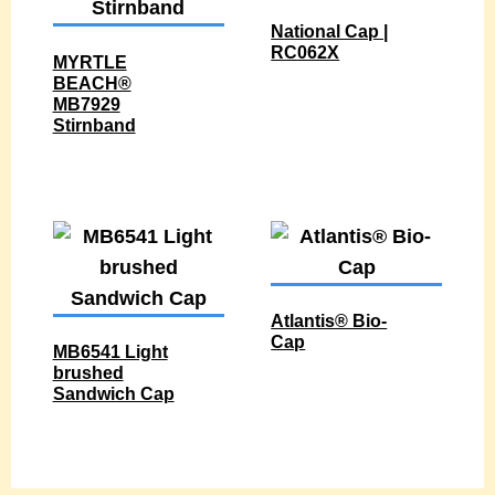
National Cap |
RC062X
MYRTLE
BEACH®
MB7929
Stirnband
Atlantis® Bio-
Cap
MB6541 Light
brushed
Sandwich Cap