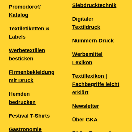
Siebdrucktechnik
Promodoro®
Katalog
Digitaler
Textildruck
Textiletiketten &
Labels
Nummern-Druck
Werbetextilien
Werbemittel
besticken
Lexikon
Firmenbekleidung
Textillexikon |
mit Druck
Fachbegriffe leicht
erklärt
Hemden
bedrucken
Newsletter
Festival T-Shirts
Über GKA
Gastronomie