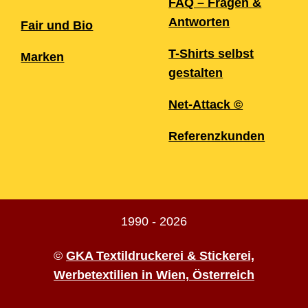
FAQ – Fragen &
Antworten
Fair und Bio
T-Shirts selbst
Marken
gestalten
Net-Attack ©
Referenzkunden
1990 - 2026
©
GKA Textildruckerei & Stickerei,
Werbetextilien in Wien, Österreich