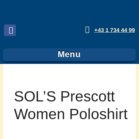
+43 1 734 44 99
Folgen
sie
Menu
uns
auf
Facebook
SOL’S Prescott
Women Poloshirt