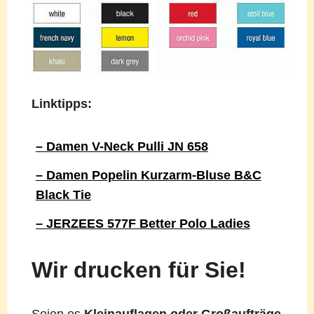
Linktipps:
– Damen V-Neck Pulli JN 658
– Damen Popelin Kurzarm-Bluse B&C
Black Tie
– JERZEES 577F Better Polo Ladies
Wir drucken für Sie!
Seien es
Kleinauflagen oder Großaufträge
,