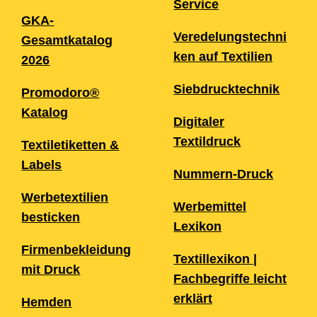
Service
GKA-
Veredelungstechni
Gesamtkatalog
ken auf Textilien
2026
Siebdrucktechnik
Promodoro®
Katalog
Digitaler
Textildruck
Textiletiketten &
Labels
Nummern-Druck
Werbetextilien
Werbemittel
besticken
Lexikon
Firmenbekleidung
Textillexikon |
mit Druck
Fachbegriffe leicht
erklärt
Hemden