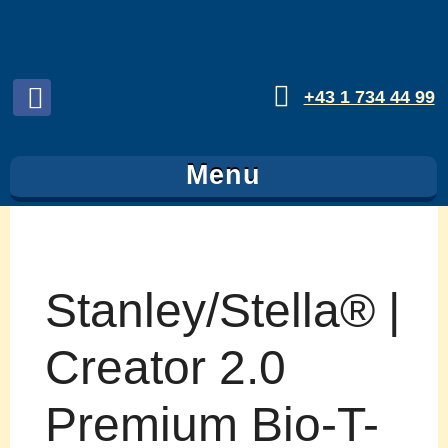
+43 1 734 44 99
Folgen
sie
Menu
uns
auf
Facebook
Stanley/Stella® |
Creator 2.0
Premium Bio-T-