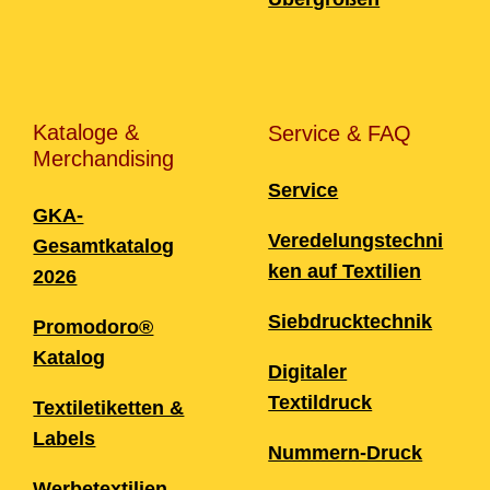
Kataloge &
Service & FAQ
Merchandising
Service
GKA-
Veredelungstechni
Gesamtkatalog
ken auf Textilien
2026
Siebdrucktechnik
Promodoro®
Katalog
Digitaler
Textildruck
Textiletiketten &
Labels
Nummern-Druck
Werbetextilien