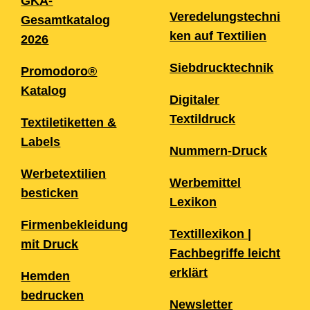
GKA-
Veredelungstechni
Gesamtkatalog
ken auf Textilien
2026
Siebdrucktechnik
Promodoro®
Katalog
Digitaler
Textildruck
Textiletiketten &
Labels
Nummern-Druck
Werbetextilien
Werbemittel
besticken
Lexikon
Firmenbekleidung
Textillexikon |
mit Druck
Fachbegriffe leicht
erklärt
Hemden
bedrucken
Newsletter