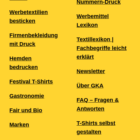
Nummern-Druck
Werbetextilien
Werbemittel
besticken
Lexikon
Firmenbekleidung
Textillexikon |
mit Druck
Fachbegriffe leicht
erklärt
Hemden
bedrucken
Newsletter
Festival T-Shirts
Über GKA
Gastronomie
FAQ – Fragen &
Antworten
Fair und Bio
T-Shirts selbst
Marken
gestalten