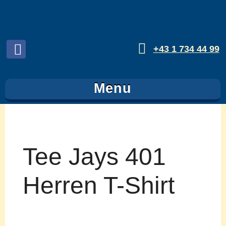
+43 1 734 44 99
Folgen
sie
Menu
uns
auf
Facebook
Tee Jays 401
Herren T-Shirt