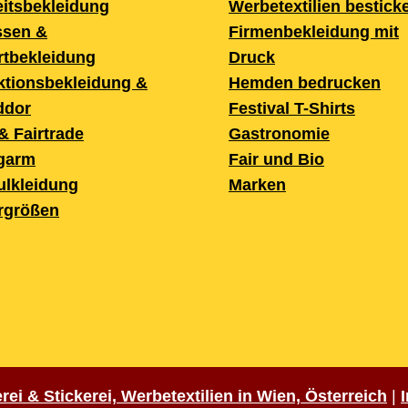
itsbekleidung
Werbetextilien bestick
ssen &
Firmenbekleidung mit
rtbekleidung
Druck
ktionsbekleidung &
Hemden bedrucken
ddor
Festival T-Shirts
& Fairtrade
Gastronomie
garm
Fair und Bio
ulkleidung
Marken
rgrößen
ei & Stickerei, Werbetextilien in Wien, Österreich
|