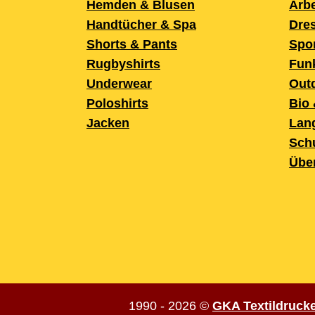
Hemden & Blusen
Arbe
Handtücher & Spa
Dre
Shorts & Pants
Spo
Rugbyshirts
Fun
Underwear
Out
Poloshirts
Bio 
Jacken
Lan
Sch
Übe
1990 - 2026
©
GKA Textildrucker