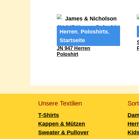
Herren
,
Poloshirts
,
Startseite
James & Nicholson
JN 947 Herren
Poloshirt
Unsere Textilien
Sor
T-Shirts
Dam
Kappen & Mützen
Her
Sweater & Pullover
Kid