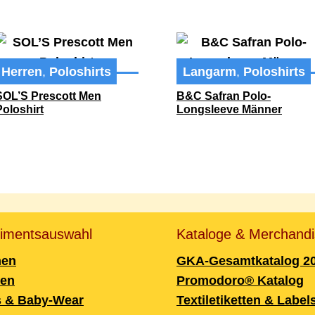
Herren
,
Poloshirts
Langarm
,
Poloshirts
SOL’S Prescott Men
B&C Safran Polo-
Poloshirt
Longsleeve Männer
timentsauswahl
Kataloge & Merchandi
en
GKA-Gesamtkatalog 2
ren
Promodoro® Katalog
s & Baby-Wear
Textiletiketten & Label