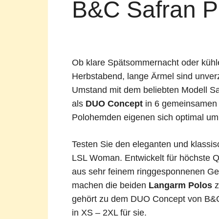
B&C Safran 
auf
Facebook
Ob klare Spätsommernacht oder kühl
Herbstabend, lange Ärmel sind unverz
Umstand mit dem beliebten Modell S
als
DUO Concept
in 6 gemeinsamen 
Polohemden eigenen sich optimal um 
Testen Sie den eleganten und klassi
LSL Woman. Entwickelt für höchste Qu
aus sehr feinem ringgesponnenen Ge
machen die beiden
Langarm Polos
z
gehört zu dem DUO Concept von B&C. 
in XS – 2XL für sie.