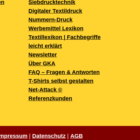
en
Siebdrucktechnik
Digitaler Textildruck
Nummern-Druck
Werbemittel Lexikon
Textillexikon | Fachbegriffe
leicht erklärt
Newsletter
Über GKA
FAQ – Fragen & Antworten
T-Shirts selbst gestalten
Net-Attack ©
Referenzkunden
Impressum
|
Datenschutz
|
AGB